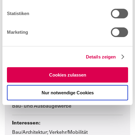
l
l
Statistiken
i
g
Marketing
u
n
g
Details zeigen
s
a
u
Cookies zulassen
Baugeräteführer/-in
s
w
Nur notwendige Cookies
a
Gewerk:
h
Bau- und Ausbaugewerbe
l
Interessen:
Bau/Architektur; Verkehr/Mobilität