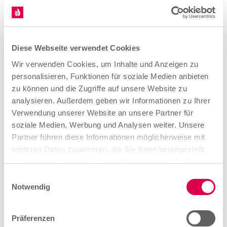
Lebensmittelgewerbe
Interessen:
Diese Webseite verwendet Cookies
Ernährung/Lebensmittel; Verkauf/Beratung
Wir verwenden Cookies, um Inhalte und Anzeigen zu
personalisieren, Funktionen für soziale Medien anbieten
Vorlieben:
zu können und die Zugriffe auf unsere Website zu
Indoor, Alleine
analysieren. Außerdem geben wir Informationen zu Ihrer
Verwendung unserer Website an unsere Partner für
Dauer:
soziale Medien, Werbung und Analysen weiter. Unsere
Partner führen diese Informationen möglicherweise mit
3 Jahre
weiteren Daten zusammen, die Sie ihnen bereitgestellt
haben oder die sie im Rahmen Ihrer Nutzung der Dienste
Mehr erfahren
gesammelt haben.
E
Notwendig
i
Beruf merken
n
w
Präferenzen
i