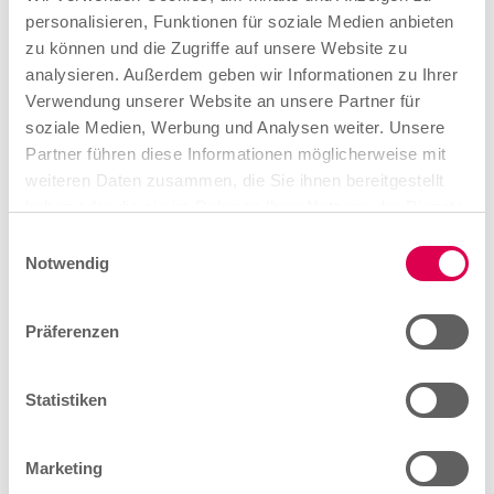
Die Ausbildung startet zumeist am 1. August oder 1.
personalisieren, Funktionen für soziale Medien anbieten
September eines Jahres. Es ist aber auch möglich,
zu können und die Zugriffe auf unsere Website zu
deine Ausbildung zu einem anderen Zeitpunkt zu
analysieren. Außerdem geben wir Informationen zu Ihrer
beginnen. Besprich das individuell mit deinem
Verwendung unserer Website an unsere Partner für
Ausbildungsbetrieb.
soziale Medien, Werbung und Analysen weiter. Unsere
Partner führen diese Informationen möglicherweise mit
Dauer der Ausbildung
weiteren Daten zusammen, die Sie ihnen bereitgestellt
haben oder die sie im Rahmen Ihrer Nutzung der Dienste
3 Jahre
gesammelt haben.
E
Notwendig
i
Zwischenprüfung
n
w
Während der Ausbildung erfolgt eine
Präferenzen
i
Zwischenprüfung. Sie soll vor Ende des zweiten
l
Ausbildungsjahres stattfinden. Sie gibt dir eine
l
Statistiken
Orientierung zu deinem Lernstand.
i
g
Marketing
Abschlussprüfung
u