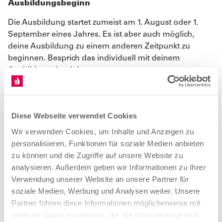
Ausbildungsbeginn
Die Ausbildung startet zumeist am 1. August oder 1.
September eines Jahres. Es ist aber auch möglich,
deine Ausbildung zu einem anderen Zeitpunkt zu
beginnen. Besprich das individuell mit deinem
Ausbildungsbetrieb.
Dauer der Ausbildung
Diese Webseite verwendet Cookies
3 Jahre
Wir verwenden Cookies, um Inhalte und Anzeigen zu
personalisieren, Funktionen für soziale Medien anbieten
Teil I Abschlussprüfung
zu können und die Zugriffe auf unsere Website zu
Der erste Teil der Abschlussprüfung soll am Ende des
analysieren. Außerdem geben wir Informationen zu Ihrer
zweiten Ausbildungsjahres durchgeführt werden.
Verwendung unserer Website an unsere Partner für
soziale Medien, Werbung und Analysen weiter. Unsere
Partner führen diese Informationen möglicherweise mit
Teil II Abschlussprüfung
weiteren Daten zusammen, die Sie ihnen bereitgestellt