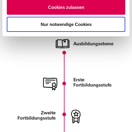
u
Cookies zulassen
Deine
s
Karrieremöglichkeiten.
w
Nur notwendige Cookies
a
h
l