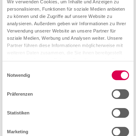
Wir verwenden Cookies, um Inhalte und Anzeigen zu
personalisieren, Funktionen für soziale Medien anbieten
Fachrichtung Bauteile
zu können und die Zugriffe auf unsere Website zu
Fügen, Montieren und Demontieren von
analysieren. Außerdem geben wir Informationen zu Ihrer
Rohrleitungssystemen, Bauteilen und Baugruppen
Verwendung unserer Website an unsere Partner für
Be- und Nachbearbeiten von
soziale Medien, Werbung und Analysen weiter. Unsere
Rohrleitungssystemen, Bauteilen und Baugruppen
Partner führen diese Informationen möglicherweise mit
weiteren Daten zusammen, die Sie ihnen bereitgestellt
Erstellen und Anwenden von technischen
haben oder die sie im Rahmen Ihrer Nutzung der Dienste
Unterlagen
gesammelt haben.
E
Notwendig
i
Fachrichtung Faserverbundtechnologie
n
Anwenden von Verfahrenstechniken zur
w
Herstellung von Faserverbundbauteilen
Präferenzen
i
Anwenden verfahrensspezifischer Steuerungs-
l
und Automatisierungstechnik
l
Statistiken
i
Handhaben von polymeren Werkstoffen,
g
Fasermaterialien, Stütz- und Hilfsstoffen
Marketing
u