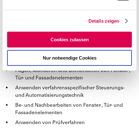
Fügen, Montieren und Demontieren von Bauteilen
n
und Baugruppen aus Faserverbundwerkstoffen
g
Be- und Nachbearbeiten von Bauteilen und
Details zeigen
s
Baugruppen aus Faserverbundwerkstoffen
a
u
Handhaben von Werkzeugen und Vorrichtungen
Cookies zulassen
s
Anwenden von Prüfverfahren
w
Nur notwendige Cookies
a
Fachrichtung Kunststofffenster
h
Fügen, Montieren und Demontieren von Fenster-,
l
Tür- und Fassadenelementen
Anwenden verfahrensspezifischer Steuerungs-
und Automatisierungstechnik
Be- und Nachbearbeiten von Fenster-, Tür- und
Fassadenelementen
Anwenden von Prüfverfahren