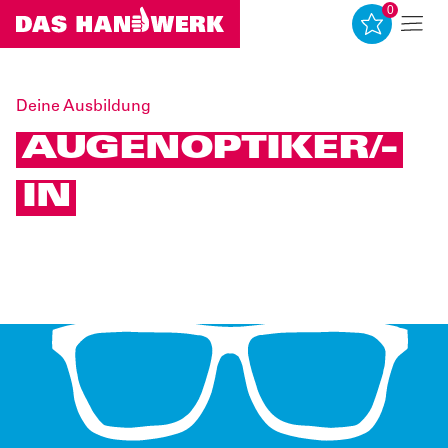
0
0
Deine Ausbildung
AUGENOPTIKER/-
IN
Quelle: www.amh-online.de