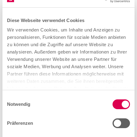
Diese Webseite verwendet Cookies
Wir verwenden Cookies, um Inhalte und Anzeigen zu
personalisieren, Funktionen für soziale Medien anbieten
zu können und die Zugriffe auf unsere Website zu
analysieren. Außerdem geben wir Informationen zu Ihrer
Verwendung unserer Website an unsere Partner für
soziale Medien, Werbung und Analysen weiter. Unsere
Partner führen diese Informationen möglicherweise mit
weiteren Daten zusammen, die Sie ihnen bereitgestellt
haben oder die sie im Rahmen Ihrer Nutzung der Dienste
gesammelt haben.
E
Notwendig
i
n
w
Präferenzen
i
l
Mit der Ausbildung als Augenoptikerin oder