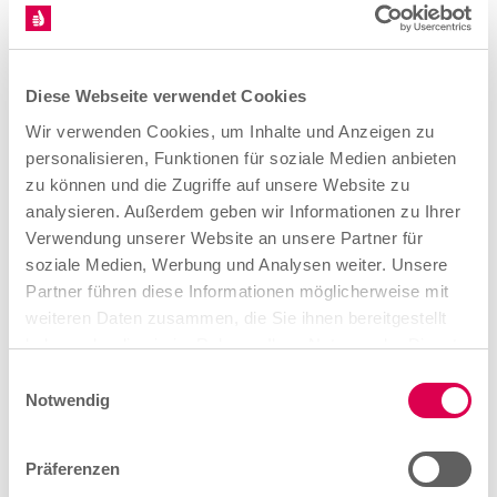
Während der Ausbildung erfolgt eine
Zwischenprüfung. Sie soll vor dem Ende des zweiten
Ausbildungsjahres stattfinden. Sie gibt dir eine
Diese Webseite verwendet Cookies
Orientierung zu deinem Lernstand.
Wir verwenden Cookies, um Inhalte und Anzeigen zu
personalisieren, Funktionen für soziale Medien anbieten
zu können und die Zugriffe auf unsere Website zu
Abschlussprüfung
analysieren. Außerdem geben wir Informationen zu Ihrer
Am Ende der Ausbildung findet eine
Verwendung unserer Website an unsere Partner für
Abschluss-/Gesellenprüfung statt.
soziale Medien, Werbung und Analysen weiter. Unsere
Partner führen diese Informationen möglicherweise mit
weiteren Daten zusammen, die Sie ihnen bereitgestellt
haben oder die sie im Rahmen Ihrer Nutzung der Dienste
gesammelt haben.
E
Notwendig
i
Weiterbildung
n
w
Deine
Präferenzen
i