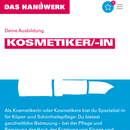
0
0
Deine Ausbildung
KOSMETIKER/-IN
Quelle: www.amh-online.de
Als Kosmetikerin oder Kosmetikers bist du Spezialist/-in
für Köper- und Schönheitspflege: Du bietest
ganzheitliche Betreuung – bei der Pflege und
Reinigung der Haut, der Formung von Finger- und