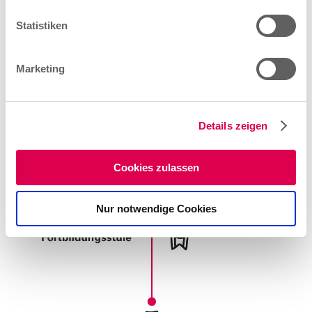
Karrieremöglichkeiten.
l
l
Statistiken
i
g
Marketing
u
n
g
Details zeigen
s
a
u
Cookies zulassen
s
w
Nur notwendige Cookies
a
h
l