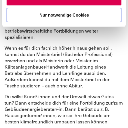
s
in der Technikbranche Fuß zu fassen.
w
Nach dem Abschluss der Ausbildung kannst du als
Nur notwendige Cookies
a
Gesellin oder Geselle in unterschiedlichen Betrieben
h
arbeiten – und dich durch fachliche oder
l
betriebswirtschaftliche Fortbildungen weiter
spezialisieren.
Wenn es für dich fachlich höher hinaus gehen soll,
kannst du den Meisterbrief (Bachelor Professional)
erwerben und als Meisterin oder Meister im
Kälteanlagenbauer-Handwerk die Leitung eines
Betriebs übernehmen und Lehrlinge ausbilden.
Außerdem kannst du mit dem Meisterbrief in der
Tasche studieren – auch ohne Abitur.
Du willst Kund/-innen und der Umwelt etwas Gutes
tun? Dann entscheide dich für eine Fortbildung zur/zum
Gebäudeenergieberater/-in. Dann berätst du z. B.
Hauseigentümer/-innen, wie sie ihre Gebäude am
besten klimafreundlich umbauen lassen können.