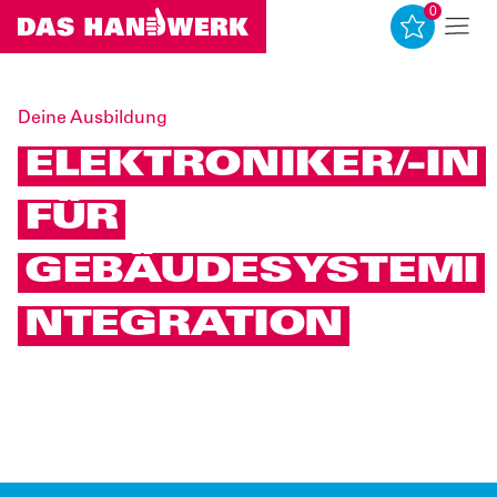
0
0
Deine Ausbildung
ELEKTRONIKER/-IN
FÜR
GEBÄUDESYSTEMI
NTEGRATION
Quelle: www.amh-online.de