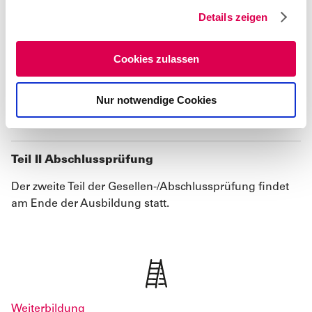
g
Dauer der Ausbildung
Details zeigen
s
a
3,5 Jahre
u
Cookies zulassen
s
Teil I Abschlussprüfung
w
Nur notwendige Cookies
a
Der erste Teil der Gesellen-/Abschlussprüfung soll nach
h
dem zweiten Ausbildungsjahr durchgeführt werden.
l
Teil II Abschlussprüfung
Der zweite Teil der Gesellen-/Abschlussprüfung findet
am Ende der Ausbildung statt.
Weiterbildung