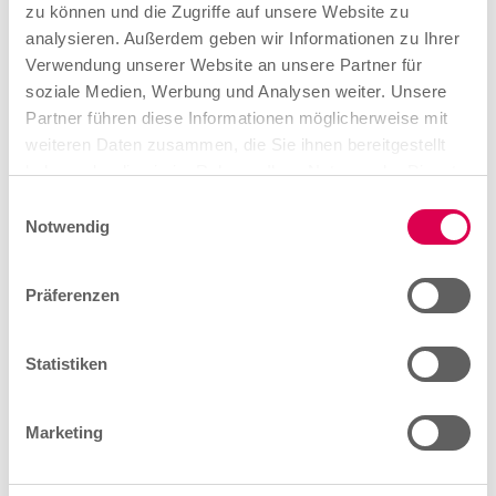
zu können und die Zugriffe auf unsere Website zu
analysieren. Außerdem geben wir Informationen zu Ihrer
Verwendung unserer Website an unsere Partner für
soziale Medien, Werbung und Analysen weiter. Unsere
Partner führen diese Informationen möglicherweise mit
weiteren Daten zusammen, die Sie ihnen bereitgestellt
Ablauf der Ausbildung
haben oder die sie im Rahmen Ihrer Nutzung der Dienste
Das kommt auf dich zu.
gesammelt haben.
E
Notwendig
i
n
w
Präferenzen
Ausbildungsbeginn
i
l
Die Ausbildung startet zumeist am 1. August oder 1.
l
Statistiken
September eines Jahres. Es ist aber auch möglich,
i
deine Ausbildung zu einem anderen Zeitpunkt zu
g
beginnen. Besprich das individuell mit deinem
Marketing
u
Ausbildungsbetrieb.
n