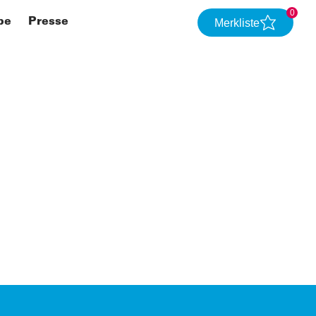
0
be
Presse
Merkliste