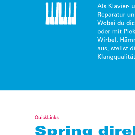
Als Klavier-
Reparatur un
Wobei du dic
oder mit Ple
Wirbel, Hämm
aus, stellst 
Klangqualität
QuickLinks
Spring dire