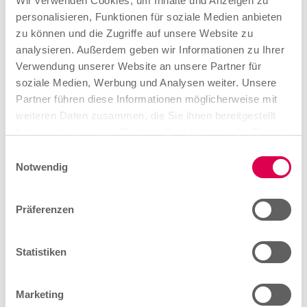
Wir verwenden Cookies, um Inhalte und Anzeigen zu
personalisieren, Funktionen für soziale Medien anbieten
3,5 Jahre
zu können und die Zugriffe auf unsere Website zu
analysieren. Außerdem geben wir Informationen zu Ihrer
Teil I Gesellenprüfung
Verwendung unserer Website an unsere Partner für
soziale Medien, Werbung und Analysen weiter. Unsere
Der erste Teil der Gesellenprüfung soll zur Mitte des
Partner führen diese Informationen möglicherweise mit
zweiten Ausbildungsjahres durchgeführt werden.
weiteren Daten zusammen, die Sie ihnen bereitgestellt
haben oder die sie im Rahmen Ihrer Nutzung der Dienste
Teil II Gesellenprüfung
gesammelt haben.
E
Notwendig
i
Der zweite Teil der Gesellenprüfung findet am Ende der
n
Ausbildung statt.
w
Präferenzen
i
l
l
Statistiken
i
g
Weiterbildung
Marketing
u