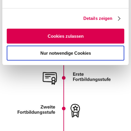
Deine
n
g
Karrieremöglichkeiten.
Details zeigen
s
a
u
Cookies zulassen
s
w
Nur notwendige Cookies
a
h
l