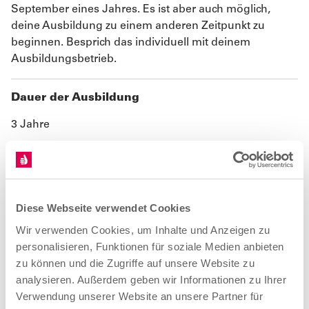
September eines Jahres. Es ist aber auch möglich,
deine Ausbildung zu einem anderen Zeitpunkt zu
beginnen. Besprich das individuell mit deinem
Ausbildungsbetrieb.
Dauer der Ausbildung
3 Jahre
Teil I Gesellenprüfung
Der erste Teil der Gesellenprüfung soll zur Mitte des
zweiten Ausbildungsjahres durchgeführt werden.
Diese Webseite verwendet Cookies
Wir verwenden Cookies, um Inhalte und Anzeigen zu
Teil II Gesellenprüfung
personalisieren, Funktionen für soziale Medien anbieten
zu können und die Zugriffe auf unsere Website zu
Der zweite Teil der Gesellenprüfung findet am Ende der
analysieren. Außerdem geben wir Informationen zu Ihrer
Ausbildung statt.
Verwendung unserer Website an unsere Partner für