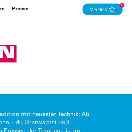
0
be
Presse
Merkliste
IN
dition mit neuester Technik: Ab
uben – du überwachst und
 Pressen der Trauben bis zur