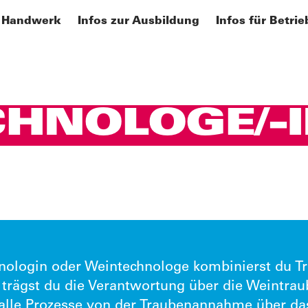
 Handwerk
Infos zur Ausbildung
Infos für Betrie
HNOLOGE/-
nologin oder Weintechnologe kombinierst du Tra
 trägst du die Verantwortung über die Weintra
lle Prozesse von der Traubenannahme über das