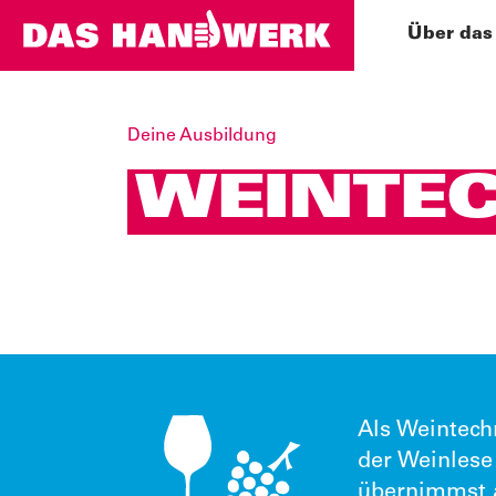
Über das
Deine Ausbildung
WEINTEC
Als Weintech
der Weinlese
übernimmst a