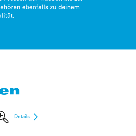
gehören ebenfalls zu deinem
ität.
ten
Details