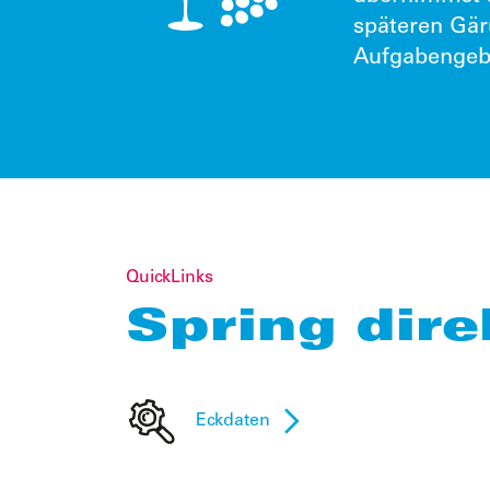
späteren Gär
Aufgabengebi
QuickLinks
Spring dire
Eckdaten