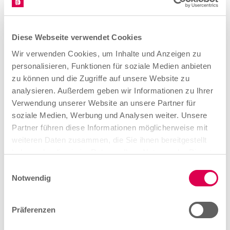
Diese Webseite verwendet Cookies
Wir verwenden Cookies, um Inhalte und Anzeigen zu
personalisieren, Funktionen für soziale Medien anbieten
zu können und die Zugriffe auf unsere Website zu
analysieren. Außerdem geben wir Informationen zu Ihrer
Verwendung unserer Website an unsere Partner für
soziale Medien, Werbung und Analysen weiter. Unsere
Partner führen diese Informationen möglicherweise mit
weiteren Daten zusammen, die Sie ihnen bereitgestellt
haben oder die sie im Rahmen Ihrer Nutzung der Dienste
gesammelt haben.
E
Notwendig
i
n
w
Präferenzen
i
Der Podcast richtet sich an Eltern und Lehrer, Omas,
l