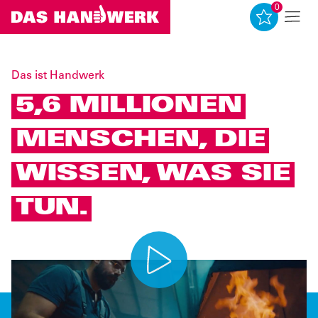
0
0
Das ist Handwerk
5,6 MILLIONEN
MENSCHEN, DIE
WISSEN, WAS SIE
TUN.