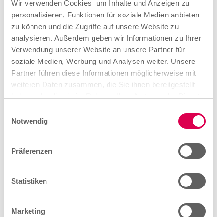
Wir verwenden Cookies, um Inhalte und Anzeigen zu
personalisieren, Funktionen für soziale Medien anbieten
zu können und die Zugriffe auf unsere Website zu
analysieren. Außerdem geben wir Informationen zu Ihrer
Verwendung unserer Website an unsere Partner für
soziale Medien, Werbung und Analysen weiter. Unsere
Partner führen diese Informationen möglicherweise mit
weiteren Daten zusammen, die Sie ihnen bereitgestellt
Beste Chancen: Selbstbestimmung und
haben oder die sie im Rahmen Ihrer Nutzung der Dienste
Karriere.
gesammelt haben.
E
Notwendig
i
n
w
Präferenzen
i
l
l
Statistiken
i
g
Marketing
u