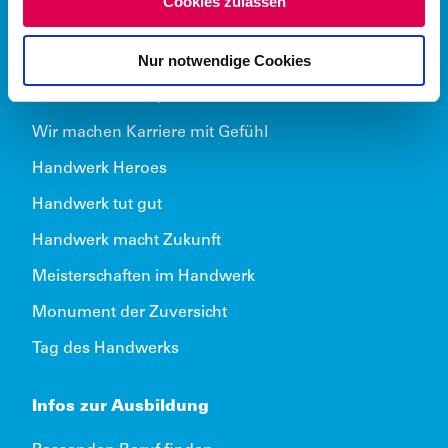
Cookies zulassen
s
w
Über das Handwerk
Nur notwendige Cookies
a
h
Wir können alles, was kommt
l
Wir machen Karriere mit Gefühl
Handwerk Heroes
Handwerk tut gut
Handwerk macht Zukunft
Meisterschaften im Handwerk
Monument der Zuversicht
Tag des Handwerks
Infos zur Ausbildung