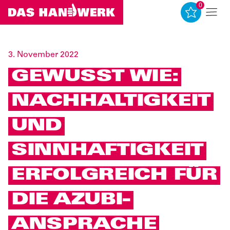
0
0
3. November 2022
GEWUSST WIE:
NACHHALTIGKEIT
UND
SINNHAFTIGKEIT
ERFOLGREICH FÜR
DIE AZUBI-
ANSPRACHE