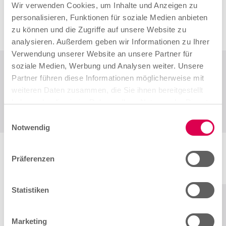
Wir verwenden Cookies, um Inhalte und Anzeigen zu
Zurück zur Übersicht
personalisieren, Funktionen für soziale Medien anbieten
zu können und die Zugriffe auf unsere Website zu
analysieren. Außerdem geben wir Informationen zu Ihrer
Verwendung unserer Website an unsere Partner für
soziale Medien, Werbung und Analysen weiter. Unsere
Teilen
Partner führen diese Informationen möglicherweise mit
weiteren Daten zusammen, die Sie ihnen bereitgestellt
haben oder die sie im Rahmen Ihrer Nutzung der Dienste
gesammelt haben.
E
Notwendig
i
n
w
Präferenzen
i
Weitere Infos gibt es hier:
l
l
Statistiken
1. September 2025
i
News für Betriebe September
g
Marketing