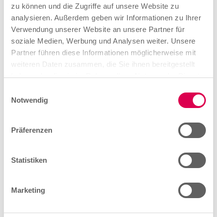
zu können und die Zugriffe auf unsere Website zu
analysieren. Außerdem geben wir Informationen zu Ihrer
Verwendung unserer Website an unsere Partner für
soziale Medien, Werbung und Analysen weiter. Unsere
Wir können alles, was kommt - Keyvisuals
Partner führen diese Informationen möglicherweise mit
weiteren Daten zusammen, die Sie ihnen bereitgestellt
ZIP / 1MB
haben oder die sie im Rahmen Ihrer Nutzung der Dienste
gesammelt haben.
E
Herunterladen
Notwendig
i
n
w
Präferenzen
i
l
l
Statistiken
i
g
Marketing
u
n