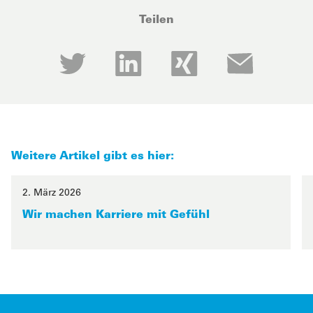
Teilen
X (Twitter) (öffnet in neuem Tab)
LinkedIn (öffnet in neuem Tab)
Xing (öffnet in neuem Ta
E-Mail (öffne
Weitere Artikel gibt es hier:
2. März 2026
Wir machen Karriere mit Gefühl