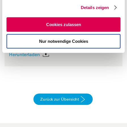
g
Details zeigen
s
a
u
Cookies zulassen
s
Wir können alles, was kommt - Pressemitteilung
w
Nur notwendige Cookies
a
PDF / 462KB
h
l
Herunterladen
Zurück zur Übersicht