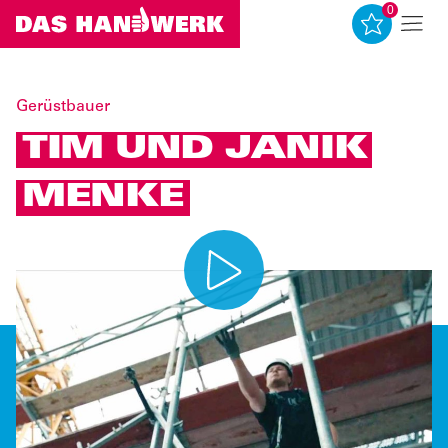
0
0
Gerüstbauer
TIM UND JANIK
MENKE