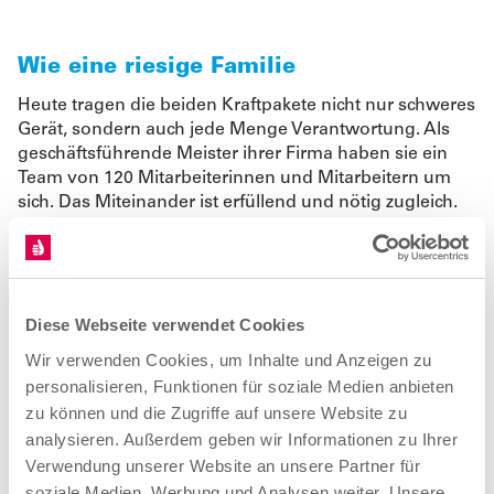
Wie eine riesige Familie
Heute tragen die beiden Kraftpakete nicht nur schweres
Gerät, sondern auch jede Menge Verantwortung. Als
geschäftsführende Meister ihrer Firma haben sie ein
Team von 120 Mitarbeiterinnen und Mitarbeitern um
sich. Das Miteinander ist erfüllend und nötig zugleich.
Nur so lassen sich auch komplexere Projekte stemmen
– wie der Bau eines Gerüstes unter Wasser zum
Beispiel. Dabei sind neben körperlicher Robustheit
auch klare Ansagen und offener Austausch gefordert.
Außerdem sollte man zwar keine Angst, aber
Diese Webseite verwendet Cookies
gesunden Respekt vor der Höhe haben, sind sich beide
Wir verwenden Cookies, um Inhalte und Anzeigen zu
einig. Sonst wird man eventuell fahrlässig. Wenn man
personalisieren, Funktionen für soziale Medien anbieten
das verinnerlicht hat, bleibt genug Raum, um „die
zu können und die Zugriffe auf unsere Website zu
frische Luft, die Sonne und die Kollegen“ zu schätzen.
analysieren. Außerdem geben wir Informationen zu Ihrer
Denn es sind diese und viele weitere positive
Verwendung unserer Website an unsere Partner für
Nebeneffekte, die dafür sorgen, dass dieser Beruf für
soziale Medien, Werbung und Analysen weiter. Unsere