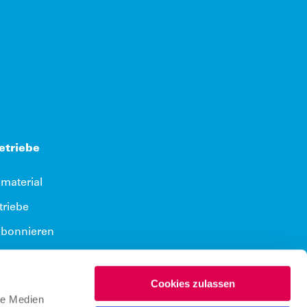
m Tab)
t in neuem Tab)
Betriebe
aterial
triebe
abonnieren
platz eintragen
um Werbeportal
Cookies zulassen
le Medien