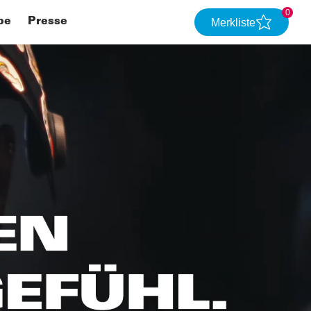
0
be
Presse
Merkliste