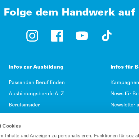
Folge dem Handwerk auf
Instagram (öffnet in neuem Tab)
Facebook (öffnet in neuem Tab)
YouTube (öffnet in neue
TikTok (öffne
Infos zur Ausbildung
Infos für 
Passenden Beruf finden
Kampagnenm
Ausbildungsberufe A–Z
News für Be
Berufsinsider
Newsletter 
Karriere im Handwerk
Ausbildungs
t Cookies
Ausbildungsberatung
-> Direkt z
 Inhalte und Anzeigen zu personalisieren, Funktionen für sozia
Ausbildungsplatz finden