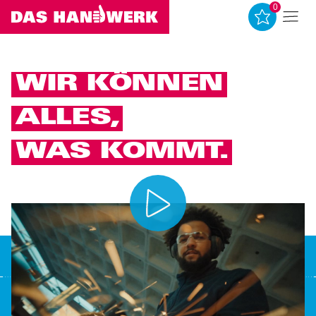
0
0
WIR KÖNNEN
ALLES,
WAS KOMMT.