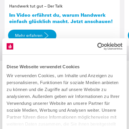
Handwerk tut gut – Der Talk
Im Video erfährst du, warum Handwerk
einfach glücklich macht. Jetzt anschauen!
Mehr erfahren
Diese Webseite verwendet Cookies
Du teilst deine Leidenschaft für das
Wir verwenden Cookies, um Inhalte und Anzeigen zu
Handwerk mit deinen Follower/-innen
personalisieren, Funktionen für soziale Medien anbieten
zu können und die Zugriffe auf unsere Website zu
auf Social Media?
analysieren. Außerdem geben wir Informationen zu Ihrer
Verwendung unserer Website an unsere Partner für
soziale Medien, Werbung und Analysen weiter. Unsere
Dann bewirb dich jetzt als Influencer/-in oder Creator/-in
Partner führen diese Informationen möglicherweise mit
für die Handwerkskampagne und hilf uns dabei, noch
weiteren Daten zusammen, die Sie ihnen bereitgestellt
mehr Menschen zu begeistern.