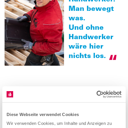
Man bewegt
was.
Und ohne
Handwerker
wäre hier
nichts los.
Ehrenamtliches Engagement für die
Gemeinschaft
Wichtig ist Tim auch der Beitrag, den das Handwerk für
die Region vor Ort leistet. Betriebe wie der seiner
Diese Webseite verwendet Cookies
Familie halten gemeinsam mit zahlreichen Kolleginnen
Wir verwenden Cookies, um Inhalte und Anzeigen zu
und Kollegen aus dem Handwerk das gesamte Leben