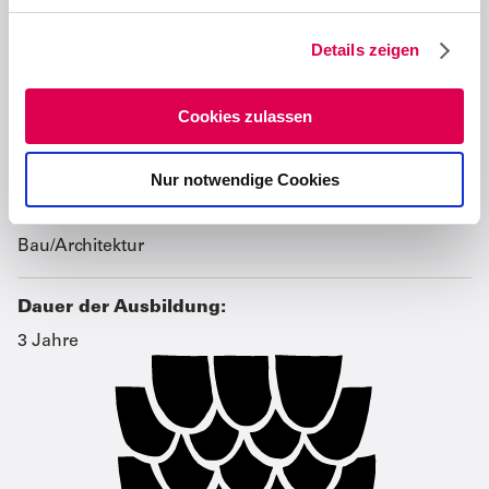
g
Details zeigen
s
a
u
Cookies zulassen
Gewerkegruppen:
s
Bau- und Ausbaugewerbe
w
Nur notwendige Cookies
a
h
Interessensbereiche:
l
Bau/Architektur
Dauer der Ausbildung:
3 Jahre