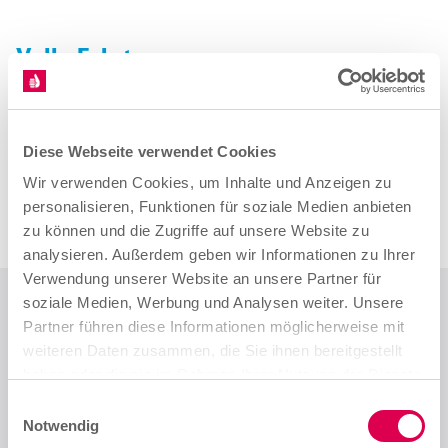
Volle Fahrt voraus
Wie ein echter Kapitän steuert Julien Norman bereits in
jungen Jahren seinen eigenen Betrieb. Mit an Bord
sind zwei Firmenfahrzeuge inklusive eines selbst
Diese Webseite verwendet Cookies
umgebauten Feuerwehrautos sowie ein fünfköpfiges
Team. In Zukunft sollen daraus sogar 15 bis 20 werden.
Wir verwenden Cookies, um Inhalte und Anzeigen zu
Denn er ist optimistisch, „dass es für uns immer Arbeit
personalisieren, Funktionen für soziale Medien anbieten
geben wird.“
zu können und die Zugriffe auf unsere Website zu
analysieren. Außerdem geben wir Informationen zu Ihrer
Verwendung unserer Website an unsere Partner für
soziale Medien, Werbung und Analysen weiter. Unsere
Du willst mehr
Partner führen diese Informationen möglicherweise mit
zu diesem Beruf wissen?
weiteren Daten zusammen, die Sie ihnen bereitgestellt
haben oder die sie im Rahmen Ihrer Nutzung der Dienste
gesammelt haben.
E
Bootsbauer/-in
Notwendig
i