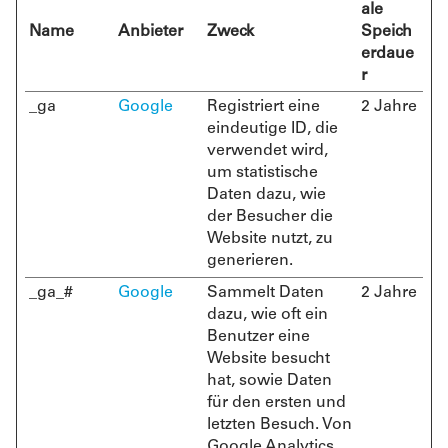
ale
Name
Anbieter
Zweck
Speich
erdaue
r
_ga
Google
Registriert eine
2 Jahre
eindeutige ID, die
verwendet wird,
um statistische
Daten dazu, wie
der Besucher die
Website nutzt, zu
generieren.
_ga_#
Google
Sammelt Daten
2 Jahre
dazu, wie oft ein
Benutzer eine
Website besucht
hat, sowie Daten
für den ersten und
letzten Besuch. Von
Google Analytics