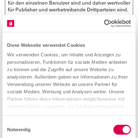
für den einzelnen Benutzer sind und daher wertvoller
für Publisher und werbetreibende Drittparteien sind.
Maxim
ale
Name
Anbieter
Zweck
Speich
Diese Webseite verwendet Cookies
erdaue
Wir verwenden Cookies, um Inhalte und Anzeigen zu
r
personalisieren, Funktionen für soziale Medien anbieten
_fbp
Meta
Wird von Facebook
3
zu können und die Zugriffe auf unsere Website zu
Platforms,
genutzt, um eine
Monate
analysieren. Außerdem geben wir Informationen zu Ihrer
Inc.
Reihe von
Verwendung unserer Website an unsere Partner für
Werbeprodukten
soziale Medien, Werbung und Analysen weiter. Unsere
anzuzeigen, zum
Beispiel
Partner führen diese Informationen möglicherweise mit
Echtzeitgebote
weiteren Daten zusammen, die Sie ihnen bereitgestellt
dritter
haben oder die sie im Rahmen Ihrer Nutzung der Dienste
Werbetreibender.
gesammelt haben.
E
_gcl_au
Google
Wird von Google
3
Notwendig
i
AdSense zum
Monate