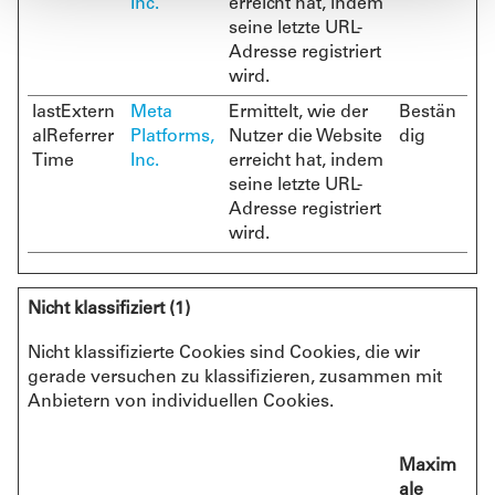
Inc.
erreicht hat, indem
seine letzte URL-
Adresse registriert
wird.
lastExtern
Meta
Ermittelt, wie der
Bestän
alReferrer
Platforms,
Nutzer die Website
dig
Time
Inc.
erreicht hat, indem
seine letzte URL-
Adresse registriert
wird.
Nicht klassifiziert (1)
Nicht klassifizierte Cookies sind Cookies, die wir
gerade versuchen zu klassifizieren, zusammen mit
Anbietern von individuellen Cookies.
Maxim
ale