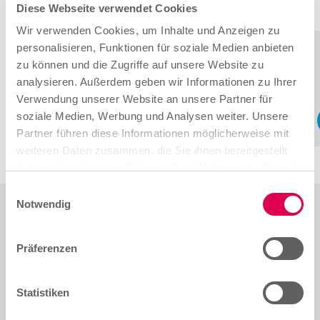
ausmacht.
Diese Webseite verwendet Cookies
Wir verwenden Cookies, um Inhalte und Anzeigen zu
personalisieren, Funktionen für soziale Medien anbieten
Wir machen Karriere mit Gefühl
zu können und die Zugriffe auf unsere Website zu
Entdecke, was eine Karriere im Handwerk
analysieren. Außerdem geben wir Informationen zu Ihrer
so besonders macht.
Verwendung unserer Website an unsere Partner für
soziale Medien, Werbung und Analysen weiter. Unsere
Mehr erfahren
Partner führen diese Informationen möglicherweise mit
weiteren Daten zusammen, die Sie ihnen bereitgestellt
haben oder die sie im Rahmen Ihrer Nutzung der Dienste
gesammelt haben.
E
Notwendig
i
n
w
Präferenzen
Das neue Werbeportal ist live!
i
l
l
Statistiken
Alles, was Sie für Ihre Kommunikationsarbeit brauchen:
i
Im aktualisierten Werbeportal finden Sie Vorlagen und